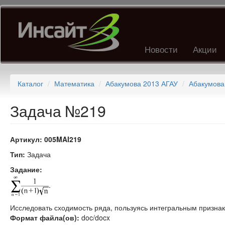
Перейти
к
основному
содержанию
Новости
Акции
Каталог
Математика
Абакумова 2013 АГАУ
Абакумова
Задача №219
Артикул:
005MAI219
Тип:
Задача
Задание:
.
Исследовать сходимость ряда, пользуясь интегральным призна
Формат файла(ов):
doc/docx