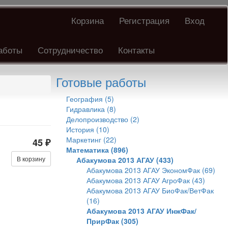
Корзина
Регистрация
Вход
аботы
Сотрудничество
Контакты
Готовые работы
География (5)
Гидравлика (8)
Делопроизводство (2)
История (10)
Маркетинг (22)
45 ₽
Математика (896)
В корзину
Абакумова 2013 АГАУ (433)
Абакумова 2013 АГАУ ЭкономФак (69)
Абакумова 2013 АГАУ АгроФак (43)
Абакумова 2013 АГАУ БиоФак/ВетФак
(16)
Абакумова 2013 АГАУ ИнжФак/
ПрирФак (305)