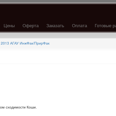
Цены
Оферта
Заказать
Оплата
Готовые р
 2013 АГАУ ИнжФак/ПрирФак
ком сходимости Коши.