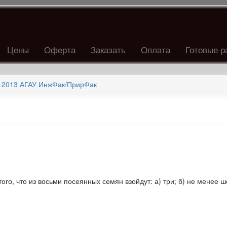
Цены
Оферта
Заказать
Оплата
Готовые р
 2013 АГАУ ИнжФак/ПрирФак
го, что из восьми посеянных семян взойдут: а) три; б) не менее ш