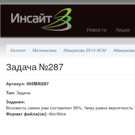
Перейти
к
основному
содержанию
Новости
Акции
Каталог
Математика
Абакумова 2013 АГАУ
Абакумова
Задача №287
Артикул:
005MAI287
Тип:
Задача
Задание:
Всхожесть семян ржи составляет 90%. Чему равна вероятность то
Формат файла(ов):
doc/docx