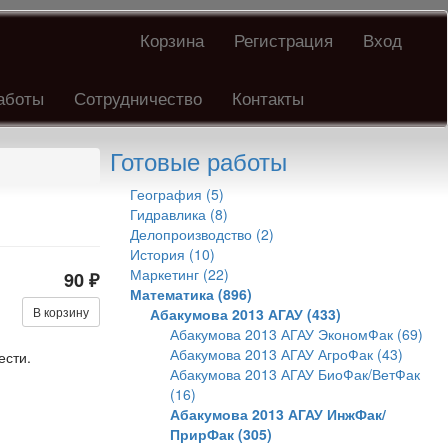
Корзина
Регистрация
Вход
аботы
Сотрудничество
Контакты
Готовые работы
География (5)
Гидравлика (8)
Делопроизводство (2)
История (10)
Маркетинг (22)
90 ₽
Математика (896)
В корзину
Абакумова 2013 АГАУ (433)
Абакумова 2013 АГАУ ЭкономФак (69)
Абакумова 2013 АГАУ АгроФак (43)
ести.
Абакумова 2013 АГАУ БиоФак/ВетФак
(16)
Абакумова 2013 АГАУ ИнжФак/
ПрирФак (305)