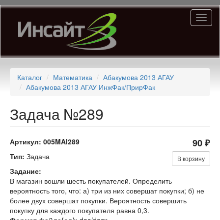
Перейти
Toggl
к
naviga
основному
содержанию
Каталог
Математика
Абакумова 2013 АГАУ
Абакумова 2013 АГАУ ИнжФак/ПрирФак
Задача №289
Артикул:
005MAI289
90 ₽
Тип:
Задача
В корзину
Задание:
В магазин вошли шесть покупателей. Определить
вероятность того, что: а) три из них совершат покупки; б) не
более двух совершат покупки. Вероятность совершить
покупку для каждого покупателя равна 0,3.