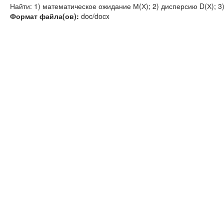
Найти: 1) математическое ожидание М(Х); 2) дисперсию D(Х); 3
Формат файла(ов):
doc/docx