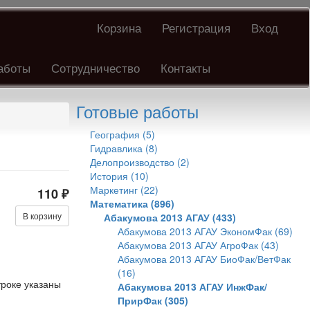
Корзина
Регистрация
Вход
аботы
Сотрудничество
Контакты
Готовые работы
География (5)
Гидравлика (8)
Делопроизводство (2)
История (10)
Маркетинг (22)
110 ₽
Математика (896)
В корзину
Абакумова 2013 АГАУ (433)
Абакумова 2013 АГАУ ЭкономФак (69)
Абакумова 2013 АГАУ АгроФак (43)
Абакумова 2013 АГАУ БиоФак/ВетФак
(16)
троке указаны
Абакумова 2013 АГАУ ИнжФак/
ПрирФак (305)