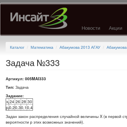
Перейти
к
основному
содержанию
Новости
Акции
Каталог
Математика
Абакумова 2013 АГАУ
Абакумова
Задача №333
Артикул:
005MAI333
Тип:
Задача
Задание:
x
24
26
28
30
i
p
0,2
0,3
0,1
0,4
i
Задан закон распределения случайной величины X (в первой ст
вероятности р этих возможных значений).