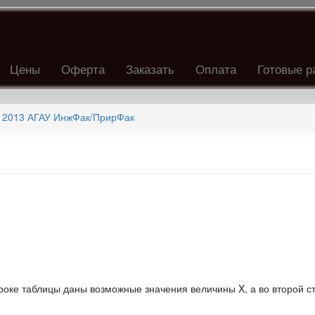
Цены
Оферта
Заказать
Оплата
Готовые р
 2013 АГАУ ИнжФак/ПрирФак
роке таблицы даны возможные значения величины X, а во второй с