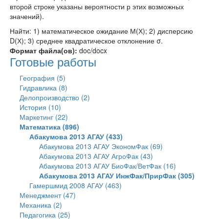
второй строке указаны вероятности р этих возможных
значений).
Найти: 1) математическое ожидание М(Х); 2) дисперсию
D(Х); 3) среднее квадратическое отклонение σ.
Формат файла(ов):
doc/docx
Готовые работы
География (5)
Гидравлика (8)
Делопроизводство (2)
История (10)
Маркетинг (22)
Математика (896)
Абакумова 2013 АГАУ (433)
Абакумова 2013 АГАУ ЭкономФак (69)
Абакумова 2013 АГАУ АгроФак (43)
Абакумова 2013 АГАУ БиоФак/ВетФак (16)
Абакумова 2013 АГАУ ИнжФак/ПрирФак (305)
Гамершмид 2008 АГАУ (463)
Менеджмент (47)
Механика (2)
Педагогика (25)