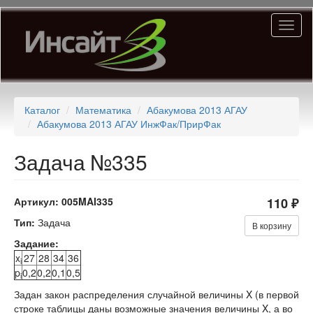
Перейти
Toggl
к
naviga
основному
содержанию
Каталог
Математика
Абакумова 2013 АГАУ
Абакумова 2013 АГАУ ИнжФак/ПрирФак
Задача №335
Артикул:
005MAI335
110 ₽
Тип:
Задача
В корзину
Задание:
x
27
28
34
36
i
p
0,2
0,2
0,1
0,5
i
Задан закон распределения случайной величины X (в первой
строке таблицы даны возможные значения величины X, а во