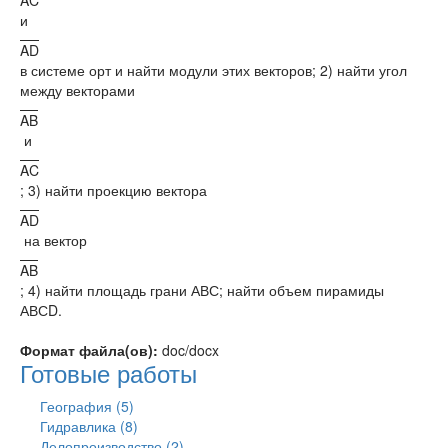
AC
и
AD
в системе орт и найти модули этих векторов; 2) найти угол
между векторами
AB
и
AC
; 3) найти проекцию вектора
AD
на вектор
AB
; 4) найти площадь грани АВС; найти объем пирамиды
АВСD.
Формат файла(ов):
doc/docx
Готовые работы
География (5)
Гидравлика (8)
Делопроизводство (2)