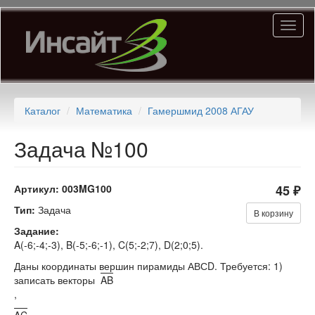
Перейти
Toggl
к
naviga
основному
содержанию
Каталог
Математика
Гамершмид 2008 АГАУ
Задача №100
Артикул:
003MG100
45 ₽
Тип:
Задача
В корзину
Задание:
A(-6;-4;-3), B(-5;-6;-1), C(5;-2;7), D(2;0;5).
Даны координаты вершин пирамиды АВСD. Требуется: 1)
записать векторы
AB
,