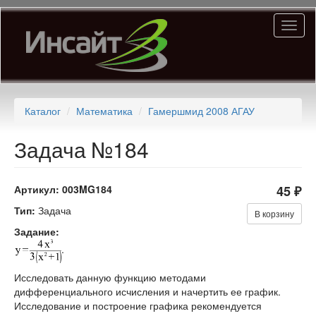
Перейти
Toggl
к
naviga
основному
содержанию
Каталог
Математика
Гамершмид 2008 АГАУ
Задача №184
Артикул:
003MG184
45 ₽
Тип:
Задача
В корзину
Задание:
.
Исследовать данную функцию методами
дифференциального исчисления и начертить ее график.
Исследование и построение графика рекомендуется