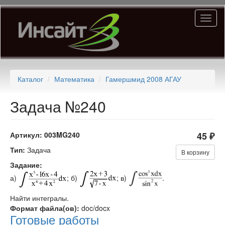
Перейти
Toggl
к
naviga
основному
содержанию
Каталог
Математика
Гамершмид 2008 АГАУ
Задача №240
Артикул:
003MG240
45 ₽
Тип:
Задача
В корзину
Задание:
а)
; б)
; в)
.
Найти интегралы.
Формат файла(ов):
doc/docx
Готовые работы