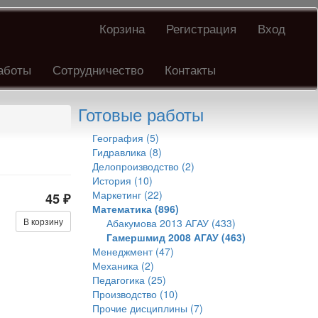
Корзина
Регистрация
Вход
аботы
Сотрудничество
Контакты
Готовые работы
География (5)
Гидравлика (8)
Делопроизводство (2)
История (10)
Маркетинг (22)
45 ₽
Математика (896)
В корзину
Абакумова 2013 АГАУ (433)
Гамершмид 2008 АГАУ (463)
Менеджмент (47)
Механика (2)
Педагогика (25)
Производство (10)
Прочие дисциплины (7)