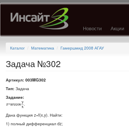
Перейти
к
основному
содержанию
Новости
Акции
Каталог
Математика
Гамершмид 2008 АГАУ
Задача №302
Артикул:
003MG302
Тип:
Задача
Задание:
.
Дана функция z=f(x,y). Найти:
1) полный дифференциал dz;