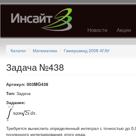
Перейти
к
основному
содержанию
Новости
Акции
Каталог
Математика
Гамершмид 2008 АГАУ
Задача №438
Артикул:
003MG438
Тип:
Задача
Задание:
.
Требуется вычислить определенный интеграл с точностью до 0
почленного интегрирования этого ряда.