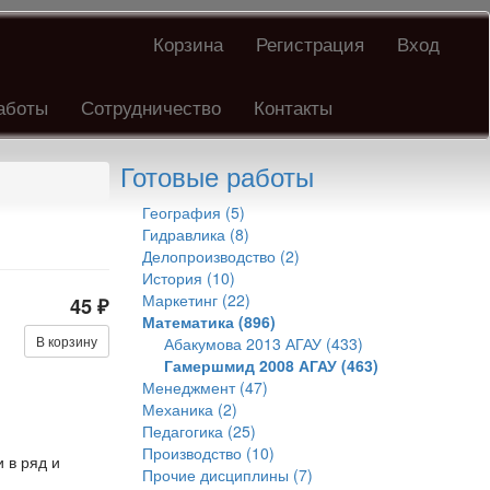
Корзина
Регистрация
Вход
аботы
Сотрудничество
Контакты
Готовые работы
География (5)
Гидравлика (8)
Делопроизводство (2)
История (10)
Маркетинг (22)
45 ₽
Математика (896)
В корзину
Абакумова 2013 АГАУ (433)
Гамершмид 2008 АГАУ (463)
Менеджмент (47)
Механика (2)
Педагогика (25)
Производство (10)
 в ряд и
Прочие дисциплины (7)