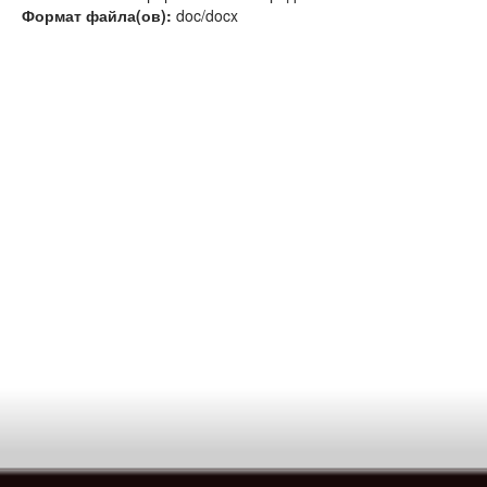
Формат файла(ов):
doc/docx