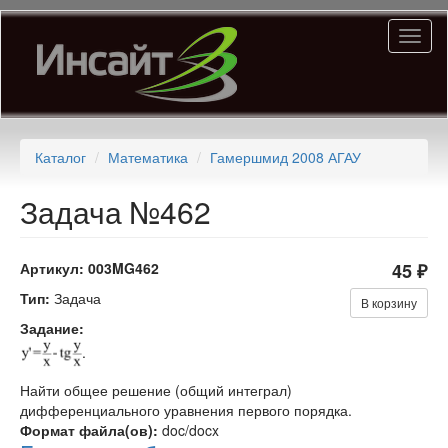
Перейти
Toggl
к
naviga
основному
содержанию
Каталог
Математика
Гамершмид 2008 АГАУ
Задача №462
Артикул:
003MG462
45 ₽
Тип:
Задача
В корзину
Задание:
.
Найти общее решение (общий интеграл)
дифференциального уравнения первого порядка.
Формат файла(ов):
doc/docx