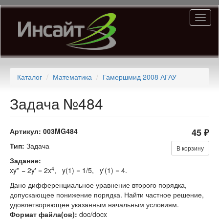
Перейти
Toggl
к
naviga
основному
содержанию
Каталог
Математика
Гамершмид 2008 АГАУ
Задача №484
Артикул:
003MG484
45 ₽
Тип:
Задача
В корзину
Задание:
4
xy'' − 2y' = 2x
, y(1) = 1/5, y'(1) = 4.
Дано дифференциальное уравнение второго порядка,
допускающее понижение порядка. Найти частное решение,
удовлетворяющее указанным начальным условиям.
Формат файла(ов):
doc/docx