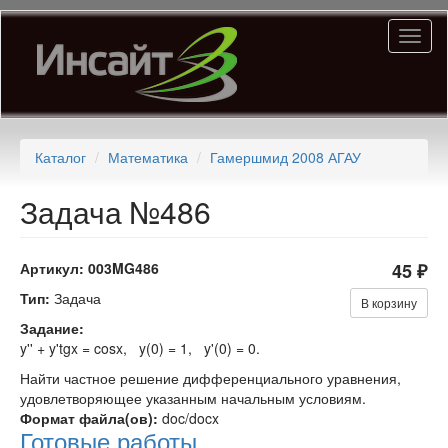
Перейти
Toggl
к
naviga
основному
содержанию
Каталог
Математика
Гамершмид 2008 АГАУ
Задача №486
Артикул:
003MG486
45 ₽
Тип:
Задача
В корзину
Задание:
y'' + y'tgx = cosx, y(0) = 1, y'(0) = 0.
Найти частное решение дифференциального уравнения,
удовлетворяющее указанным начальным условиям.
Формат файла(ов):
doc/docx
Готовые работы