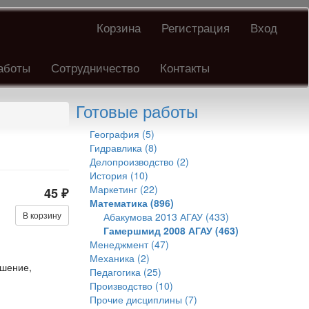
Корзина
Регистрация
Вход
аботы
Сотрудничество
Контакты
Готовые работы
География (5)
Гидравлика (8)
Делопроизводство (2)
История (10)
Маркетинг (22)
45 ₽
Математика (896)
В корзину
Абакумова 2013 АГАУ (433)
Гамершмид 2008 АГАУ (463)
Менеджмент (47)
Механика (2)
ешение,
Педагогика (25)
Производство (10)
Прочие дисциплины (7)