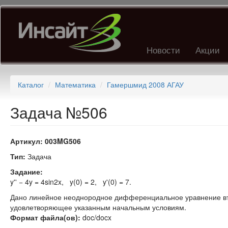
Перейти
к
основному
содержанию
Новости
Акции
Каталог
Математика
Гамершмид 2008 АГАУ
Задача №506
Артикул:
003MG506
Тип:
Задача
Задание:
y'' − 4y = 4sin2x, y(0) = 2, y'(0) = 7.
Дано линейное неоднородное дифференциальное уравнение вт
удовлетворяющее указанным начальным условиям.
Формат файла(ов):
doc/docx