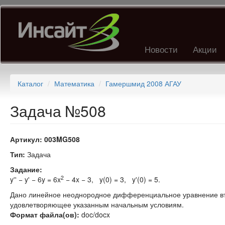
Перейти
к
основному
содержанию
Новости
Акции
Каталог
Математика
Гамершмид 2008 АГАУ
Задача №508
Артикул:
003MG508
Тип:
Задача
Задание:
2
y'' − y' − 6y = 6x
− 4x − 3, y(0) = 3, y'(0) = 5.
Дано линейное неоднородное дифференциальное уравнение вт
удовлетворяющее указанным начальным условиям.
Формат файла(ов):
doc/docx