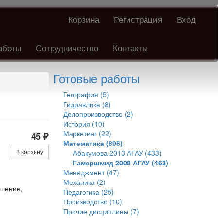
Корзина
Регистрация
Вход
аботы
Сотрудничество
Контакты
Готовые работы
География (5)
Гидравлика (8)
Делопроизводство (2)
История (10)
Маркетинг (22)
45 ₽
Математика (896)
В корзину
Абакумова 2013 АГАУ (433)
Гамершмид 2008 АГАУ (463)
Менеджмент (47)
Механика (2)
ешение,
Педагогика (25)
Производство (10)
Прочие дисциплины (7)