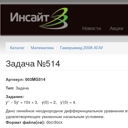
Перейти
к
основному
содержанию
Новости
Акции
Каталог
Математика
Гамершмид 2008 АГАУ
Задача №514
Артикул:
003MG514
Тип:
Задача
Задание:
y'' − 5y' = 10x + 3, y(0) = 2, y'(0) = 4.
Дано линейное неоднородное дифференциальное уравнение вт
удовлетворяющее указанным начальным условиям.
Формат файла(ов):
doc/docx