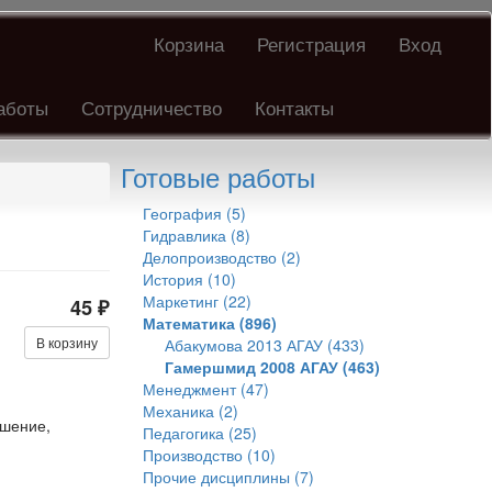
Корзина
Регистрация
Вход
аботы
Сотрудничество
Контакты
Готовые работы
География (5)
Гидравлика (8)
Делопроизводство (2)
История (10)
Маркетинг (22)
45 ₽
Математика (896)
В корзину
Абакумова 2013 АГАУ (433)
Гамершмид 2008 АГАУ (463)
Менеджмент (47)
Механика (2)
ешение,
Педагогика (25)
Производство (10)
Прочие дисциплины (7)