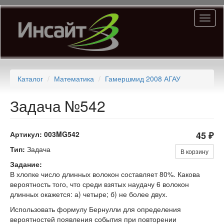
Перейти
Toggl
к
naviga
основному
содержанию
Каталог
Математика
Гамершмид 2008 АГАУ
Задача №542
Артикул:
003MG542
45 ₽
Тип:
Задача
В корзину
Задание:
В хлопке число длинных волокон составляет 80%. Какова
вероятность того, что среди взятых наудачу 6 волокон
длинных окажется: а) четыре; б) не более двух.
Использовать формулу Бернулли для определения
вероятностей появления события при повторении