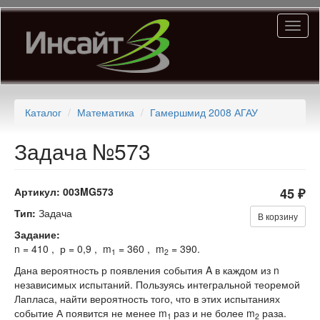
Перейти
Toggl
к
naviga
основному
содержанию
Каталог
Математика
Гамершмид 2008 АГАУ
Задача №573
Артикул:
003MG573
45 ₽
Тип:
Задача
В корзину
Задание:
n = 410 , р = 0,9 , m
= 360 , m
= 390.
1
2
Дана вероятность р появления события A в каждом из n
независимых испытаний. Пользуясь интегральной теоремой
Лапласа, найти вероятность того, что в этих испытаниях
событие А появится не менее m
раз и не более m
раза.
1
2