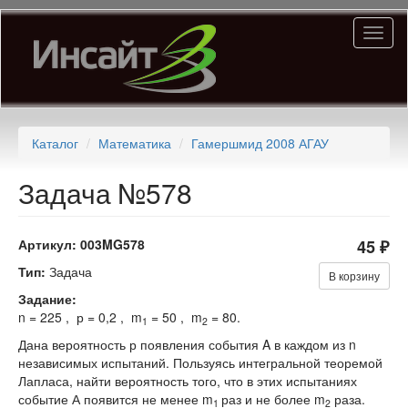
Перейти
Toggl
к
naviga
основному
содержанию
Каталог
Математика
Гамершмид 2008 АГАУ
Задача №578
Артикул:
003MG578
45 ₽
Тип:
Задача
В корзину
Задание:
n = 225 , р = 0,2 , m
= 50 , m
= 80.
1
2
Дана вероятность р появления события A в каждом из n
независимых испытаний. Пользуясь интегральной теоремой
Лапласа, найти вероятность того, что в этих испытаниях
событие А появится не менее m
раз и не более m
раза.
1
2