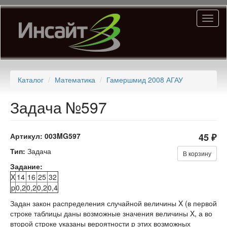
Перейти
Toggl
к
naviga
основному
содержанию
Каталог
Математика
Гамершмид 2008 АГАУ
Задача №597
Артикул:
003MG597
45 ₽
Тип:
Задача
В корзину
Задание:
X
14
16
25
32
p
0,2
0,2
0,2
0,4
Задан закон распределения случайной величины X (в первой
строке таблицы даны возможные значения величины X, а во
второй строке указаны вероятности р этих возможных