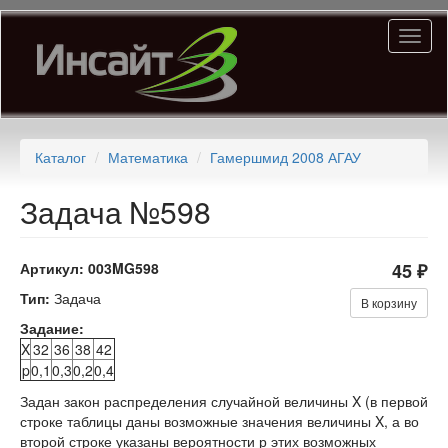
Перейти
Toggl
к
naviga
основному
содержанию
Каталог
Математика
Гамершмид 2008 АГАУ
Задача №598
Артикул:
003MG598
45 ₽
Тип:
Задача
В корзину
Задание:
X
32
36
38
42
p
0,1
0,3
0,2
0,4
Задан закон распределения случайной величины X (в первой
строке таблицы даны возможные значения величины X, а во
второй строке указаны вероятности р этих возможных