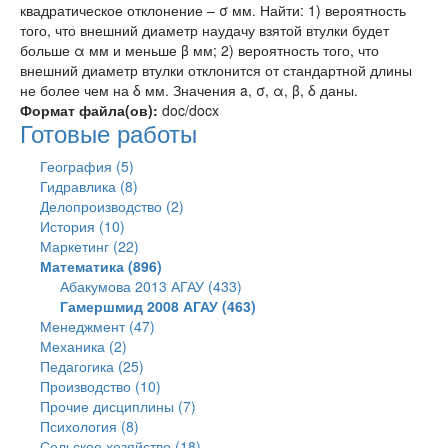
квадратическое отклонение – σ мм. Найти: 1) вероятность
того, что внешний диаметр наудачу взятой втулки будет
больше α мм и меньше β мм; 2) вероятность того, что
внешний диаметр втулки отклонится от стандартной длины
не более чем на δ мм. Значения a, σ, α, β, δ даны.
Формат файла(ов):
doc/docx
Готовые работы
География (5)
Гидравлика (8)
Делопроизводство (2)
История (10)
Маркетинг (22)
Математика (896)
Абакумова 2013 АГАУ (433)
Гамершмид 2008 АГАУ (463)
Менеджмент (47)
Механика (2)
Педагогика (25)
Производство (10)
Прочие дисциплины (7)
Психология (8)
Сельское хозяйство (18)