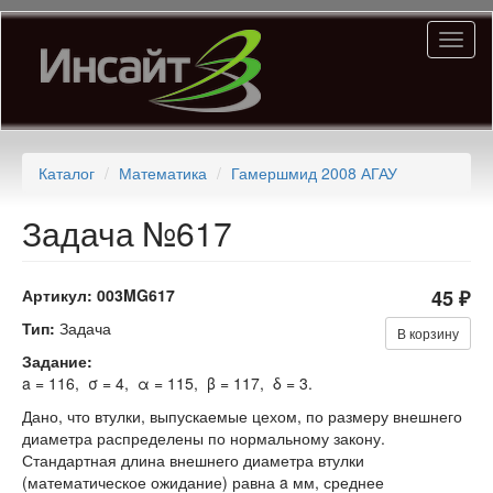
Перейти
Toggl
к
naviga
основному
содержанию
Каталог
Математика
Гамершмид 2008 АГАУ
Задача №617
Артикул:
003MG617
45 ₽
Тип:
Задача
В корзину
Задание:
a = 116, σ = 4, α = 115, β = 117, δ = 3.
Дано, что втулки, выпускаемые цехом, по размеру внешнего
диаметра распределены по нормальному закону.
Стандартная длина внешнего диаметра втулки
(математическое ожидание) равна a мм, среднее